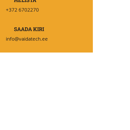
HELISTA
+372 6702270
SAADA KIRI
info@vaidatech.ee
TÖÖAEG
08:30 - 16:00 (UTC+2)
KIIRELT KÄTTE
Teenused
Tule tööle